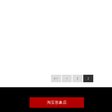
|<<
<
1
2
淘宝形象店