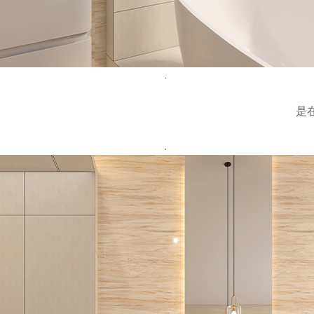
.
是
.